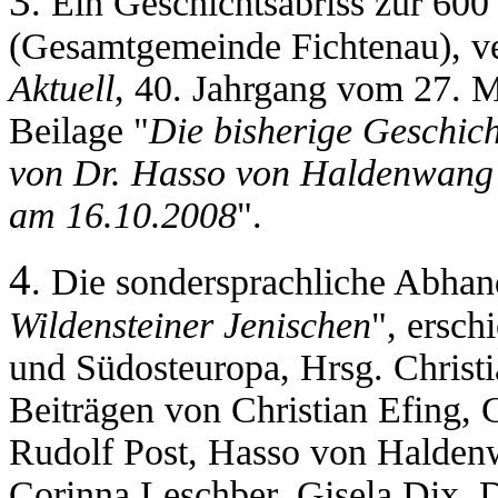
3
. Ein Geschichtsabriss zur 600
(Gesamtgemeinde Fichtenau), ve
Aktuell
, 40. Jahrgang vom 27. Mä
Beilage "
Die bisherige Geschic
von Dr. Hasso von Haldenwang 
am 16.10.2008
".
4
. Die sondersprachliche Abhan
Wildensteiner Jenischen
", ersch
und Südosteuropa, Hrsg. Christ
Beiträgen von Christian Efing,
Rudolf Post, Hasso von Halden
Corinna Leschber, Gisela Dix, D